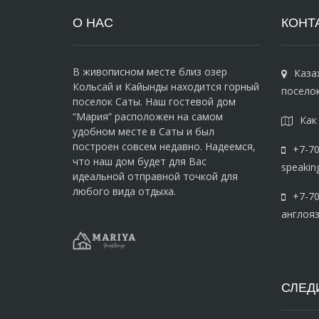
О НАС
КОНТ
В живописном месте близ озер
Каза
Кольсай и Кайынды находится горный
поселок
поселок Саты. Наш гостевой дом
“Мария” расположен на самом
Как
удобном месте в Саты и был
построен совсем недавно. Надеемся,
+7-70
что наш дом будет для Вас
speakin
идеальной отправной точкой для
любого вида отдыха.
+7-70
англояз
СЛЕДИ