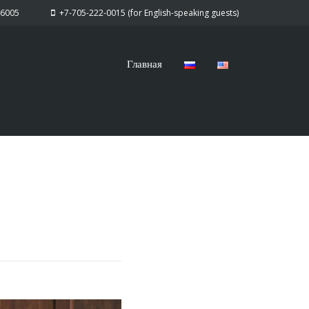
-6005
+7-705-222-0015 (for English-speaking guests)
Главная