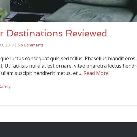
r Destinations Reviewed
я, 2017
|
No Comments
que luctus consequat quis sed tellus. Phasellus blandit eros 
 Ut facilisis nulla at est ornare, vitae pharetra lectus hendre
Nullam suscipit hendrerit metus, et …
Read More
Safety