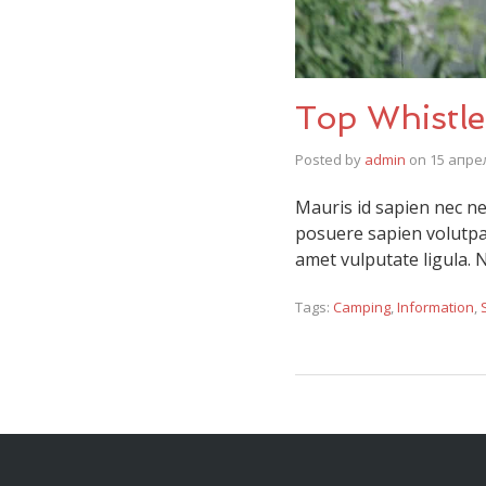
Top Whistle
Posted by
admin
on
15 апрел
Mauris id sapien nec ne
posuere sapien volutpat.
amet vulputate ligula. 
Tags:
Camping
,
Information
,