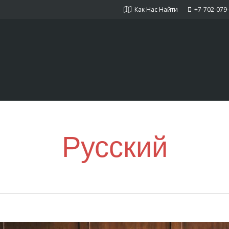
Как Нас Найти
+7-702-079
Русский